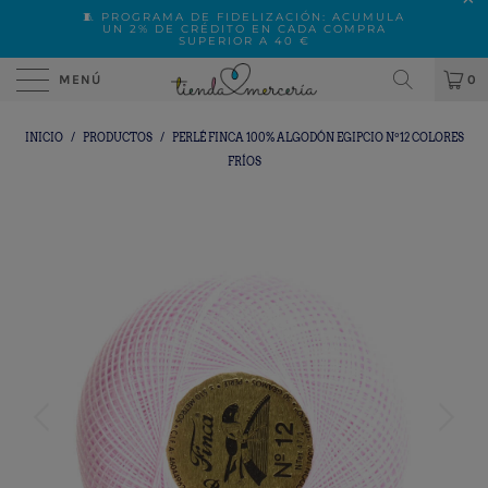
🧵 PROGRAMA DE FIDELIZACIÓN: ACUMULA
UN 2% DE CRÉDITO EN CADA COMPRA
SUPERIOR A 40 €
MENÚ
0
INICIO
/
PRODUCTOS
/
PERLÉ FINCA 100% ALGODÓN EGIPCIO Nº12 COLORES
FRÍOS