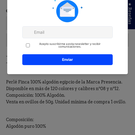
★ Reseñas
CANTIDAD
AÑADIR A LA CESTA
- Gastos de envío gratis a partir de 50€
- 6,20€ de gastos de envío para pedidos inferiores a 50€
Perlé Finca 100% algodón egipcio de la Marca Presencia.
Disponible en más de 120 colores y calibres nº08 y nº12.
Composición: 100% Algodón.
Venta en ovillos de 50g. Unidad mínima de compra 1 ovillo.
Composición:
Algodón puro 100%