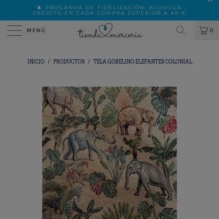
🧵 PROGRAMA DE FIDELIZACIÓN: ACUMULA
CRÉDITO EN CADA COMPRA SUPERIOR A 40 €
MENÚ
0
INICIO
/
PRODUCTOS
/
TELA GOBELINO ELEFANTES COLONIAL