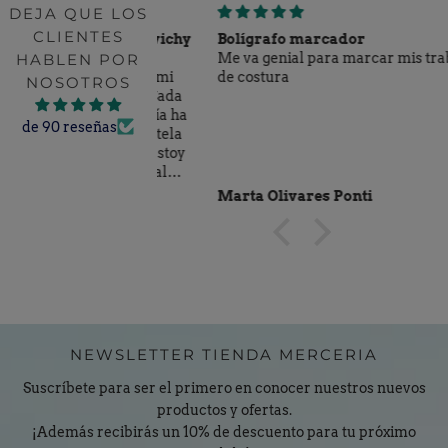
DEJA QUE LOS
CLIENTES
viendo y Tela vichy
Bolígrafo marcador
HABLEN POR
Me va genial para marcar mis trabajos
ás contenta con mi
de costura
NOSOTROS
iento costuril. Cada
a nueva que María ha
de 90 reseñas
 su cariño y la tela
es una monada, estoy
 el proyecto ideal
o me da la vida para
uez González
Marta Olivares Ponti
a Mercería es un
 el pedido por la
iguiente casi me
or de la cama....,
NEWSLETTER TIENDA MERCERIA
Suscríbete para ser el primero en conocer nuestros nuevos
productos y ofertas.
¡Además recibirás un 10% de descuento para tu próximo