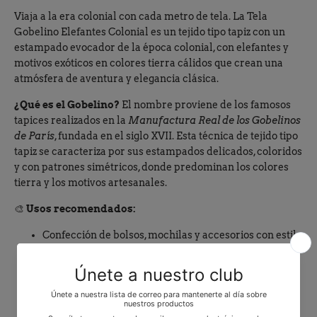
Viaja a la era colonial con cada metro de tela. La Tela
Gobelino Elefantes Colonial es un tejido tipo tapiz con un
estampado evocador de la época colonial, con elefantes y
motivos exóticos en colores tierra cálidos que crean una
atmósfera de aventura y elegancia clásica.
¿Qué es el Gobelino?
El nombre proviene de los famosos
tapices realizados en la
Manufactura Real de los Gobelinos
de París
, fundada en el siglo XVII. Esta técnica de tejido tipo
tapiz se caracteriza por sus estampados delicados, coloridos
y con patrones simétricos, donde predominan los colores
tierra y los motivos artesanales.
🎨
Usos recomendados:
Confección de bolsos, mochilas y accesorios con estilo
vintage
Tapizería y decoración de interiores con carácter
Mantelería y cortinas con estilo colonial