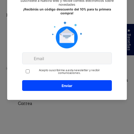
Cojines y almohadones decorativos
🧵
Características técnicas:
Composición: 55% Poliéster / 45% Algodón
★ Reseñas
Ancho: 280 cm
Peso: 310 g/m²
Venta por centímetros — cantidad mínima 25 cm
💡
Recomendaciones:
Para cojín 50x50 cm: relleno de fibra hueca siliconada
(bolsa de 500g)
Para tote bags o bolsas: combina con nuestra Cinta
Correa