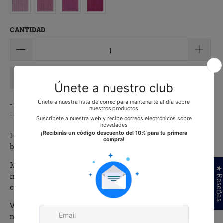
CANTIDAD
AÑADIR A LA CESTA
- Gastos de envío gratis a partir de 50€
- 6,20€ de gastos de envío para pedidos inferiores a 50€
Hilo mouliné 100% de algodón mercerizado especial para
bordar y todo tipo de labores.
Mouliné especial Finca 100% algodón mercerizado de la
★ Reseñas
marca Presencia. Disponible en más de 280 colores y
calibre nº30. Composición: 100% Algodón.
Venta en madejas de 8m. Unidad mínima de compra 1
madeja.