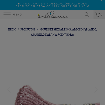
🧵 PROGRAMA DE FIDELIZACIÓN: ACUMULA
CRÉDITO EN CADA COMPRA SUPERIOR A 40 €
MENÚ
0
INICIO
/
PRODUCTOS
/
MOULINÉ ESPECIAL FINCA ALGODÓN (BLANCO,
AMARILLO, NARANJA, ROJO Y ROSA)