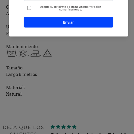
Composición:
Algodón 100%
Uso:
Punto de cruz
Mantenimiento:
,
,
,
Tamaño:
Largo 8 metros
Material:
Natural
DEJA QUE LOS