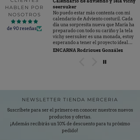
CLIENTES
Calendario de adviendo y Tela vichy
HABLEN POR
seersuker
No puedo estar más contenta con mi
NOSOTROS
calendario de Adviento costuril. Cada
día una sorpresita nueva que María ha
de 90 reseñas
preparado con todo su cariño y la tela
vichy seersuker es una monada, estoy
esperando a tener el proyecto ideal
para utilizarla (no me da la vida para
ENCARNA Rodríguez González
más).
Comprar en Tienda Mercería es un
valor seguro, hice el pedido por la
mañana y al día siguiente casi me
levanta el repartidor de la cama....,
jejeje.
NEWSLETTER TIENDA MERCERIA
Suscríbete para ser el primero en conocer nuestros nuevos
productos y ofertas.
¡Además recibirás un 10% de descuento para tu próximo
pedido!