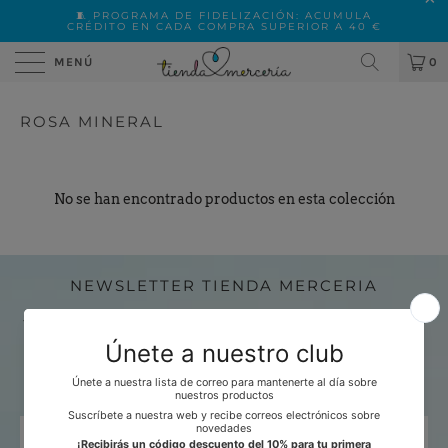
🧵 PROGRAMA DE FIDELIZACIÓN: ACUMULA
CRÉDITO EN CADA COMPRA SUPERIOR A 40 €
MENÚ
0
ROSA MINERAL
No se han encontrado productos en esta colección
NEWSLETTER TIENDA MERCERIA
Suscríbete para ser el primero en conocer nuestros nuevos
productos y ofertas.
¡Además recibirás un 10% de descuento para tu próximo
pedido!